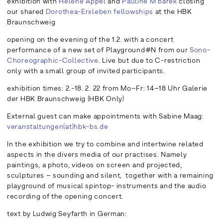
exhibition with
Helene Appel
and
Pauline M’barek
closing
our shared
Dorothea-Erxleben fellowships
at the HBK
Braunschweig
opening on the evening of the 1.2. with a concert
performance of a new set of Playground#N from our
Sono-
Choreographic-Collective
. Live but due to C-restriction
only with a small group of invited participants.
exhibition times: 2.-18. 2. 22 from Mo–Fr: 14–18 Uhr Galerie
der HBK Braunschweig (HBK Only)
External guest can make appointments with Sabine Maag:
veranstaltungen(at)hbk-bs.de
In the exhibition we try to combine and intertwine related
aspects in the divers media of our practises. Namely
paintings, a photo, videos on screen and projected,
sculptures – sounding and silent, together with a remaining
playground of musical spintop- instruments and the audio
recording of the opening concert.
text by Ludwig Seyfarth in German: