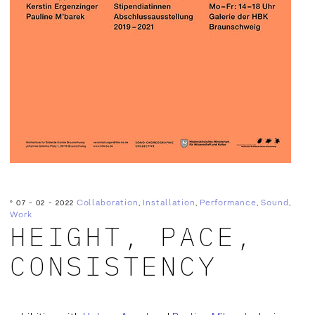
Collaboration
,
Installation
,
Performance
,
Sound
,
°
07 - 02 - 2022
Work
HEIGHT, PACE,
CONSISTENCY