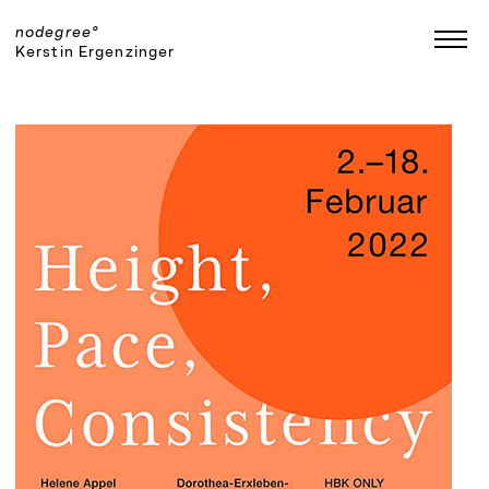
Skip
to
nodegree°
Kerstin Ergenzinger
content