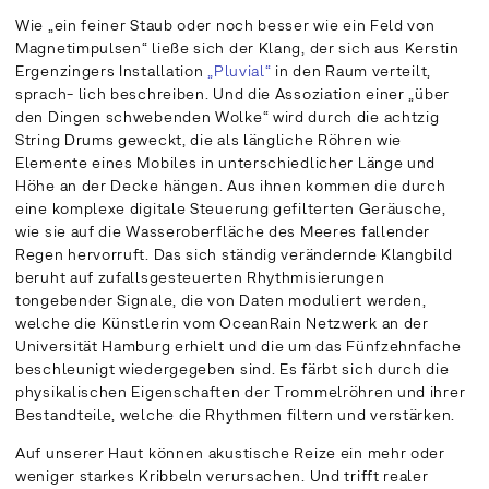
Wie „ein feiner Staub oder noch besser wie ein Feld von
Magnetimpulsen“ ließe sich der Klang, der sich aus Kerstin
Ergenzingers Installation
„Pluvial“
in den Raum verteilt,
sprach- lich beschreiben. Und die Assoziation einer „über
den Dingen schwebenden Wolke“ wird durch die achtzig
String Drums geweckt, die als längliche Röhren wie
Elemente eines Mobiles in unterschiedlicher Länge und
Höhe an der Decke hängen. Aus ihnen kommen die durch
eine komplexe digitale Steuerung gefilterten Geräusche,
wie sie auf die Wasseroberfläche des Meeres fallender
Regen hervorruft. Das sich ständig verändernde Klangbild
beruht auf zufallsgesteuerten Rhythmisierungen
tongebender Signale, die von Daten moduliert werden,
welche die Künstlerin vom OceanRain Netzwerk an der
Universität Hamburg erhielt und die um das Fünfzehnfache
beschleunigt wiedergegeben sind. Es färbt sich durch die
physikalischen Eigenschaften der Trommelröhren und ihrer
Bestandteile, welche die Rhythmen filtern und verstärken.
Auf unserer Haut können akustische Reize ein mehr oder
weniger starkes Kribbeln verursachen. Und trifft realer